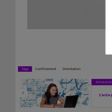
Tags
Confinement
Orientation
Article pré
L'actu 