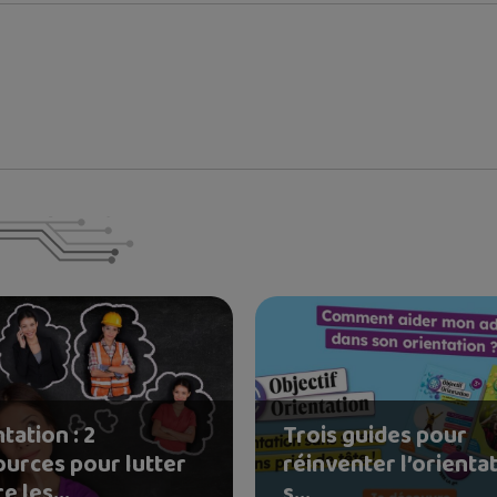
tation : 2
Trois guides pour
ources pour lutter
réinventer l’orienta
e les...
s...