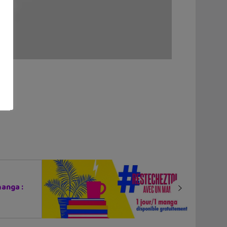
anga :