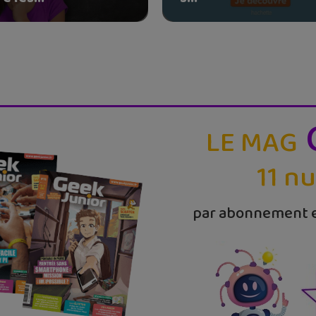
LE MAG
11 n
par abonnement e