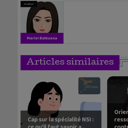
Auteur
Mariel Balbuena
Vallejos
Articles similaires
Orien
Cap sur la spécialité NSI :
ress
ce qu’il faut savoir a...
contr