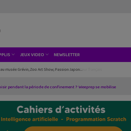
NEWSLETTER
PPLIS
JEUX VIDEO
ce au musée Grévin, Zoo Art Show, Passion Japon…
oisir pendant la période de confinement ? Weeprep se mobilise