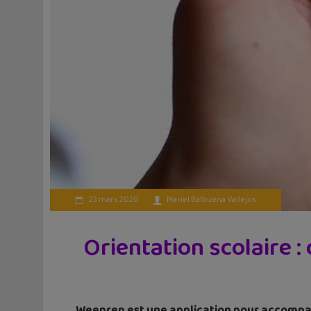
23 mars 2020
Mariel Balbuena Vallejos
Orientation scolaire 
Weeprep est une application pour accompagn