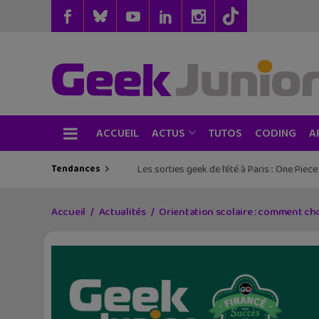
ACCUEIL
TUTOS
CODING
ACTUS
A
Tendances
Les sorties geek de l’été à Paris : One Pie
Accueil
Actualités
Orientation scolaire : comment ch