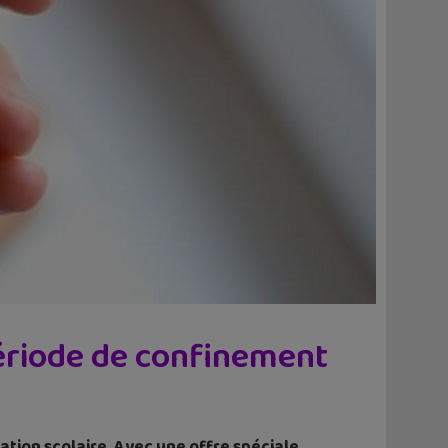
période de confinement
tion scolaire. Avec une offre spéciale