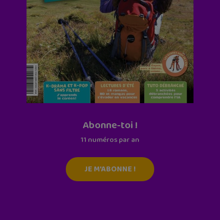
Abonne-toi !
11 numéros par an
JE M'ABONNE !