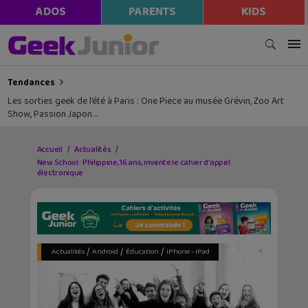
ADOS
PARENTS
KIDS
Tendances
Les sorties geek de l’été à Paris : One Piece au musée Grévin, Zoo Art
Show, Passion Japon…
Accueil
Actualités
New School : Philippine, 16 ans, invente le cahier d’appel
électronique
/
/
/
Actualités
Android
Éducation
iPhone - iPad