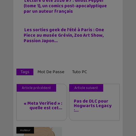
Lecture d’été 2026 #7 : Ghost Pepper
(tome 1), un comics post-apocalyptique
par un auteur français
Les sorties geek de l’été à Paris : One
Piece au musée Grévin, Zoo Art Show,
Passion Japon…
Tags
Mot De Passe
Tuto PC
Article précédent
Article suivant
Pas de DLC pour
« Meta Verified » :
Hogwarts Legacy
quelle est cet...
:...
Auteur