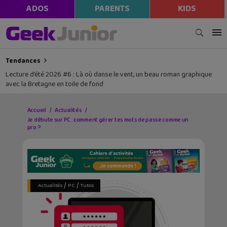
modal-check
ADOS
PARENTS
KIDS
Tendances
Lecture d’été 2026 #6 : Là où danse le vent, un beau roman graphique
avec la Bretagne en toile de fond
Accueil
Actualités
Je débute sur PC : comment gérer tes mots de passe comme un
pro ?
/
/
Actualités
PC
Tutos