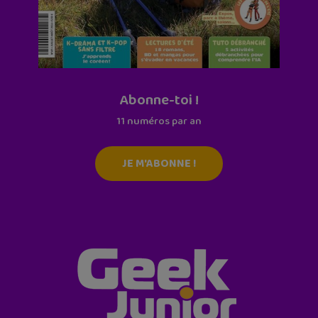
Abonne-toi !
11 numéros par an
JE M'ABONNE !