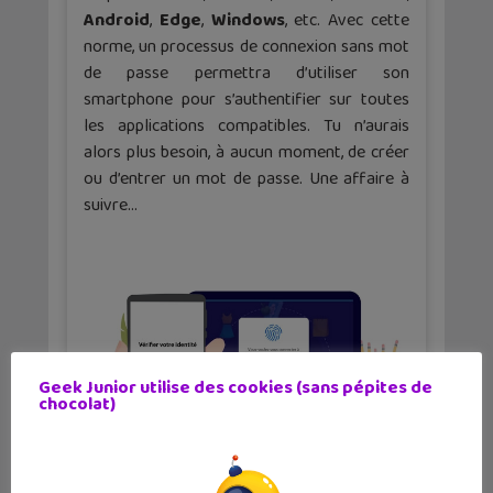
Android
,
Edge
,
Windows
, etc. Avec cette
norme, un processus de connexion sans mot
de passe permettra d’utiliser son
smartphone pour s’authentifier sur toutes
les applications compatibles. Tu n’aurais
alors plus besoin, à aucun moment, de créer
ou d’entrer un mot de passe. Une affaire à
suivre…
Geek Junior utilise des cookies (sans pépites de
chocolat)
✕