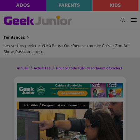
ADOS
PARENTS
KIDS
Tendances
Les sorties geek de l’été à Paris : One Piece au musée Grévin, Zoo Art
Show, Passion Japon…
Accueil
Actualités
Hour of Code 2017 : c’est l’heure de coder !
/
Actualités
Programmation informatique