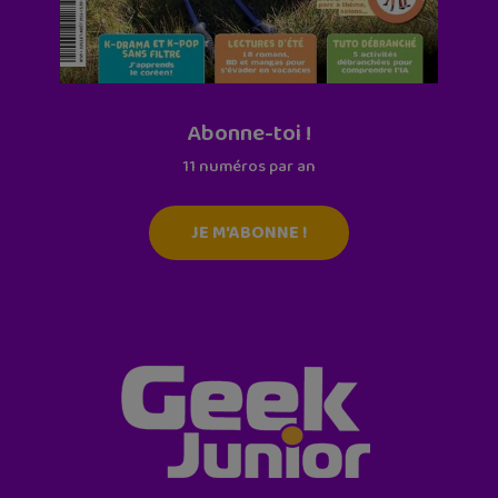
Abonne-toi !
11 numéros par an
JE M'ABONNE !