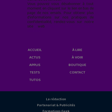
Vous pouvez vous désabonner à tout
moment en cliquant sur le lien en bas de
page de nos emails. Pour obtenir plus
d'informations sur nos pratiques de
confidentialité, rendez-vous sur notre
site web
geekjunior.fr/informations-
cookies/
ACCUEIL
À LIRE
ACTUS
À VOIR
APPLIS
BOUTIQUE
TESTS
CONTACT
TUTOS
La rédaction
Partenariat & Publicités
Formations Geek