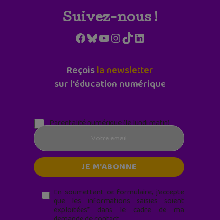
Suivez-nous !
Facebook
Bluesky
YouTube
Instagram
TikTok
LinkedIn
Reçois
la newsletter
sur l'éducation numérique
Parentalité numérique (le lundi matin)
En soumettant ce formulaire, j’accepte
que les informations saisies soient
exploitées* dans le cadre de ma
demande de contact.