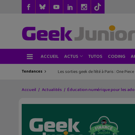
ACCUEIL
TUTOS
CODING
ACTUS
A
Tendances
Les sorties geek de l’été à Paris : One Pie
Accueil
Actualités
Éducation numérique pour les ados