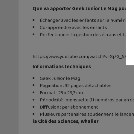
Que va apporter Geek Junior Le Mag pour le
Échanger avec les enfants sur le numérique
Co-apprendre avec les enfants
Perfectionner la gestion des écrans et le 
https://www.youtube.com/watch?v=Sj7G_5So2
Informations techniques
Geek Junior le Mag
Pagination : 32 pages détachables
Format : 23 x 29,7 cm
Périodicité : mensuelle (11 numéros par an d
Diffusion : par abonnement
Plusieurs partenaires soutiennent le lanceme
la Cité des Sciences, Whaller
.