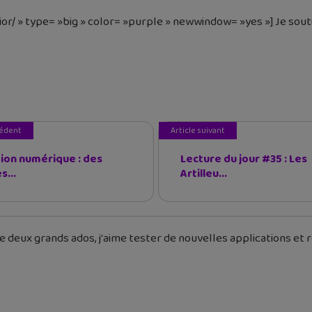
ior/ » type= »big » color= »purple » newwindow= »yes »] Je sout
cédent
Article suivant
ion numérique : des
Lecture du jour #35 : Les
s...
Artilleu...
 deux grands ados, j'aime tester de nouvelles applications et re