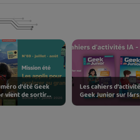
uméro d’été Geek
Les cahiers d’activit
r vient de sortir...
Geek Junior sur l&rs.