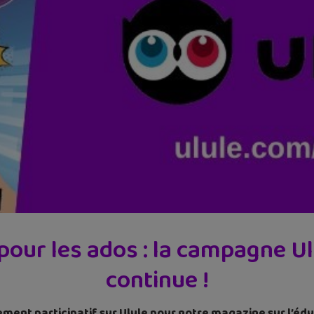
our les ados : la campagne U
continue !
ent participatif sur Ulule pour notre magazine sur l’édu