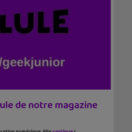
lule de notre magazine
cation numérique. Elle
continue
!