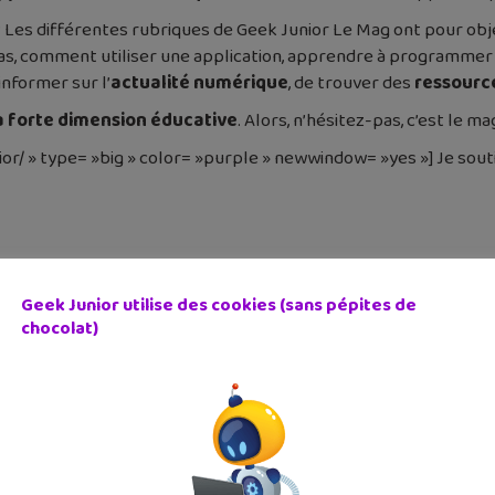
Les différentes rubriques de Geek Junior Le Mag ont pour obje
pas, comment utiliser une application, apprendre à programmer
informer sur l’
actualité numérique
, de trouver des
ressource
 à forte dimension éducative
. Alors, n’hésitez-pas, c’est le 
ior/ » type= »big » color= »purple » newwindow= »yes »] Je sout
 Le média pour les informer et les conseiller n’existait pas. C’e
Geek Junior utilise des cookies (sans pépites de
s ados ?
chocolat)
nde numérique
qu’offrent le web et les réseaux sociaux
formatique et de la robotique
ique