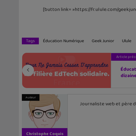
[button link= »https://fr.ulule.com/geekjun
Tags
Éducation Numérique
Geek Junior
Ulule
Article pré
Éducat
dizaine
Auteur
Journaliste web et père de
Christophe Coquis