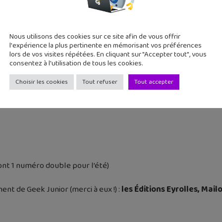
s parents ?
Nous utilisons des cookies sur ce site afin de vous offrir
l'expérience la plus pertinente en mémorisant vos préférences
lors de vos visites répétées. En cliquant sur "Accepter tout", vous
contrôle des usages numériques des enfants
consentez à l'utilisation de tous les cookies.
Choisir les cookies
Tout refuser
Tout accepter
TA
ont 1 numéro double pour l’été)
nt de Geek Junior (merci à eux !) :
les Éditions Eyrolles, Mailo