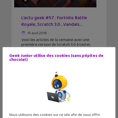
L’actu geek #57 : Fortnite Battle
Royale, Scratch 3.0 , Vandals…
15 avril 2018
Voici les articles de la semaine avec une
première version de Scratch 3.0 à tester,
une explication de Fortnite Battle Royale
pour les parents et un superbe jeu vidéo sur
Geek Junior utilise des cookies (sans pépites de
le street art. Geek Junior lance
chocolat)
Nous utilisons des cookies sur ce site afin de vous offrir