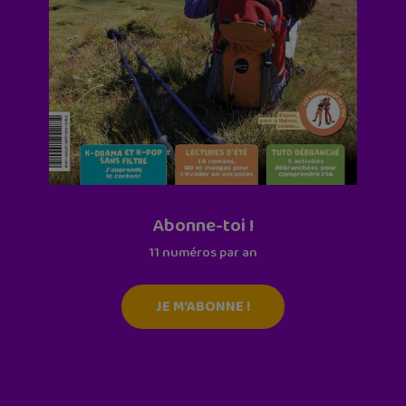
Abonne-toi !
11 numéros par an
JE M'ABONNE !