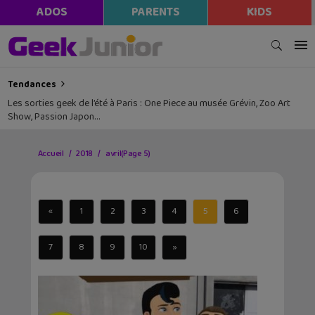
ADOS
PARENTS
KIDS
Tendances
Les sorties geek de l’été à Paris : One Piece au musée Grévin, Zoo Art
Show, Passion Japon…
Accueil
2018
avril
(Page 5)
«
1
2
3
4
5
6
7
8
9
10
»