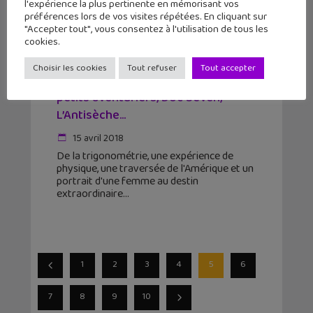
l'expérience la plus pertinente en mémorisant vos
préférences lors de vos visites répétées. En cliquant sur
"Accepter tout", vous consentez à l'utilisation de tous les
cookies.
Choisir les cookies
Tout refuser
Tout accepter
Apprendre avec YouTube #74 : Les
petits aventuriers, Doc Seven,
L’Antisèche…
15 avril 2018
De la trigonométrie, une expérience de
physique, une traversée de l'Amérique et un
portrait d'une femme au destin
extraordinaire
1
2
3
4
5
6
7
8
9
10