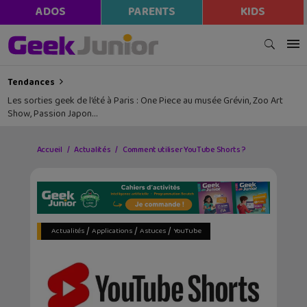
ADOS
PARENTS
KIDS
Tendances
Les sorties geek de l’été à Paris : One Piece au musée Grévin, Zoo Art
Show, Passion Japon…
Accueil
Actualités
Comment utiliser YouTube Shorts ?
/
/
/
Actualités
Applications
Astuces
YouTube