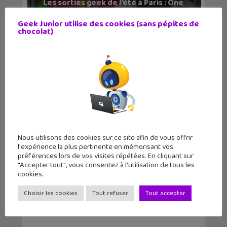
Les sorties geek de l’été à Paris : One
Piece au m...
Geek Junior utilise des cookies (sans pépites de
chocolat)
Nous utilisons des cookies sur ce site afin de vous offrir
l'expérience la plus pertinente en mémorisant vos
Lecture d’été 2026 #6 : Là où danse le
préférences lors de vos visites répétées. En cliquant sur
vent, un be...
"Accepter tout", vous consentez à l'utilisation de tous les
cookies.
Choisir les cookies
Tout refuser
Tout accepter