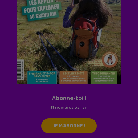
Abonne-toi !
11 numéros par an
JE M'ABONNE !