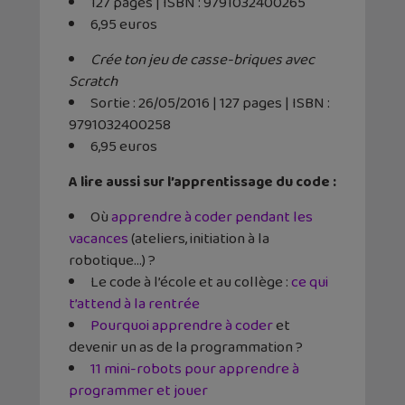
127 pages | ISBN : 9791032400265
6,95 euros
Crée ton jeu de casse-briques avec
Scratch
Sortie :
26/05/2016
| 127 pages | ISBN :
9791032400258
6,95 euros
A lire aussi sur l’apprentissage du code :
Où
apprendre à coder pendant les
vacances
(ateliers, initiation à la
robotique…) ?
Le code à l’école et au collège :
ce qui
t’attend à la rentrée
Pourquoi apprendre à coder
et
devenir un as de la programmation ?
11 mini-robots pour apprendre à
programmer et jouer