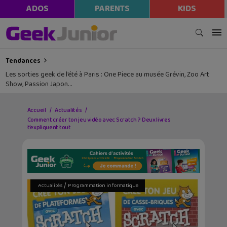
ADOS
PARENTS
KIDS
Tendances
Les sorties geek de l’été à Paris : One Piece au musée Grévin, Zoo Art
Show, Passion Japon…
Accueil
Actualités
Comment créer ton jeu vidéo avec Scratch ? Deux livres
t’expliquent tout
/
Actualités
Programmation informatique