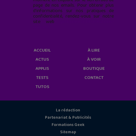
page de nos emails. Pour obtenir plus
d'informations sur nos pratiques de
confidentialité, rendez-vous sur notre
site web
geekjunior.fr/informations-
cookies/
ACCUEIL
À LIRE
ACTUS
À VOIR
APPLIS
BOUTIQUE
TESTS
CONTACT
TUTOS
La rédaction
Partenariat & Publicités
Formations Geek
Sitemap