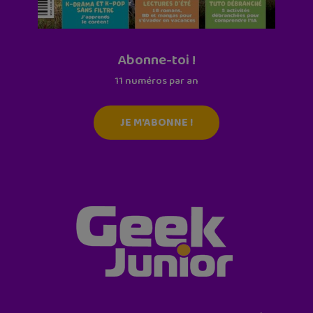
Abonne-toi !
11 numéros par an
JE M'ABONNE !