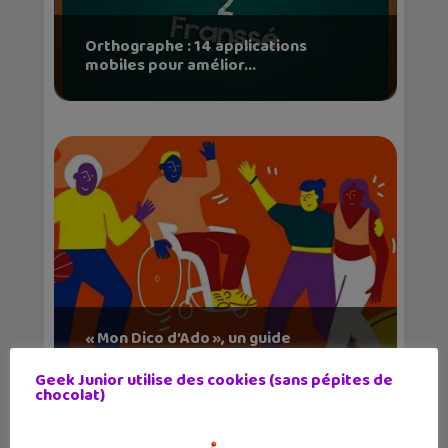
Orthographe : 14 applications
mobiles pour amélior...
« Mon Dico d’Ado », un guide
indispensable pour to...
Geek Junior utilise des cookies (sans pépites de
chocolat)