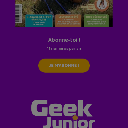
Abonne-toi !
11 numéros par an
JE M'ABONNE !