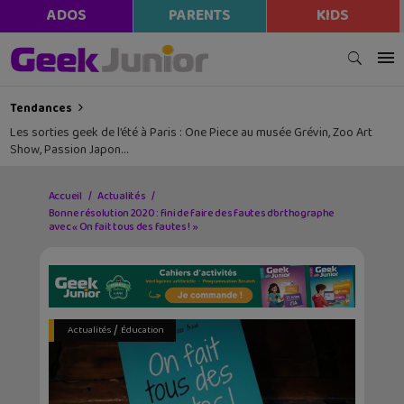
ADOS
PARENTS
KIDS
Tendances
Les sorties geek de l’été à Paris : One Piece au musée Grévin, Zoo Art
Show, Passion Japon…
Accueil
Actualités
Bonne résolution 2020 : fini de faire des fautes d’orthographe
avec « On fait tous des fautes ! »
/
Actualités
Éducation