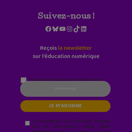
Suivez-nous !
Facebook
Bluesky
YouTube
Instagram
TikTok
LinkedIn
Reçois
la newsletter
sur l'éducation numérique
Parentalité numérique (le lundi matin)
En soumettant ce formulaire, j’accepte
que les informations saisies soient
exploitées* dans le cadre de ma