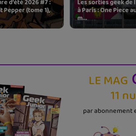
re d’été 2026 #7 :
Les sorties geek de l
t Pepper (tome 1),
à Paris : One Piece a
m...
LE MAG
11 n
par abonnement e