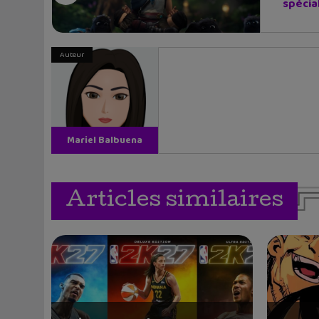
spécial
Auteur
Mariel Balbuena
Vallejos
Articles similaires