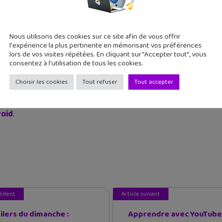
nstant d’éducation à la santé
Nous utilisons des cookies sur ce site afin de vous offrir
 conçu un carnet pédagogique à
destination des adultes
(ensei
l'expérience la plus pertinente en mémorisant vos préférences
u lavage des mains aux enfants et faire de cet instant un mome
lors de vos visites répétées. En cliquant sur "Accepter tout", vous
consentez à l'utilisation de tous les cookies.
ités à imprimer et à utiliser en classe ou à la maison pour acc
Choisir les cookies
Tout refuser
Tout accepter
quer en famille ou à l’école.
oid
.
cédent
Article suivant
ailers du dimanche :
Apprendre avec YouTube 