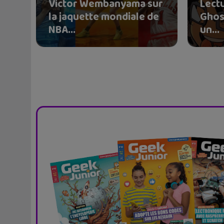
Victor Wembanyama sur
Lectu
la jaquette mondiale de
Ghos
NBA...
un...