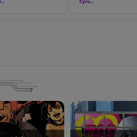
...
Cyru...