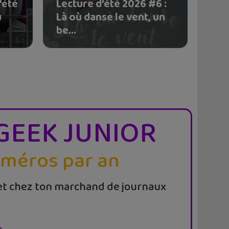
’été
Lecture d’été 2026 #6 :
u
Là où danse le vent, un
be...
GEEK JUNIOR
uméros par an
t chez ton marchand de journaux