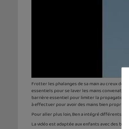
Frotter les phalanges de sa main au creux de l
essentiels pour se laver les mains convenableme
barrière essentiel pour limiter la propagation d
à effectuer pour avoir des mains bien propres a
Pour aller plus loin, Ben a intégré différents c
La vidéo est adaptée aux enfants avec des bes