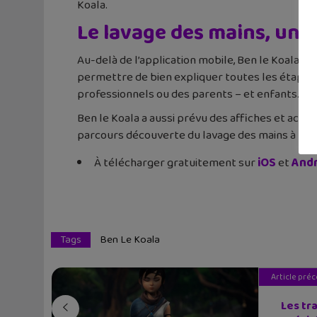
Koala.
Le lavage des mains, un i
Au-delà de l’application mobile, Ben le Koala a
permettre de bien expliquer toutes les étapes d
professionnels ou des parents – et enfants.
Ben le Koala a aussi prévu des affiches et activ
parcours découverte du lavage des mains à prati
À télécharger gratuitement sur
iOS
et
Andr
Tags
Ben Le Koala
Article pré
Les tr