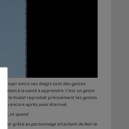
nettoyer entre ses doigts sont des gestes
ucation à la santé à apprendre. C’est un geste
c Ben le Koala” reproduit précisément les gestes
un ou encore après avoir éternué.
ment, et quand.
ouceur grâce au personnage attachant de Ben le