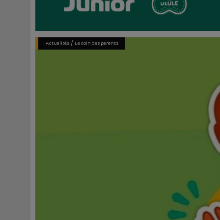
/
Actualités
Le coin des parents