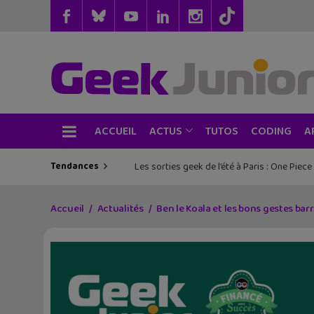
ACCUEIL
TUTOS
CODING
ACTUS
A
Tendances
Les sorties geek de l’été à Paris : One Pie
Accueil
Actualités
Ben le Koala et les bons gestes barr