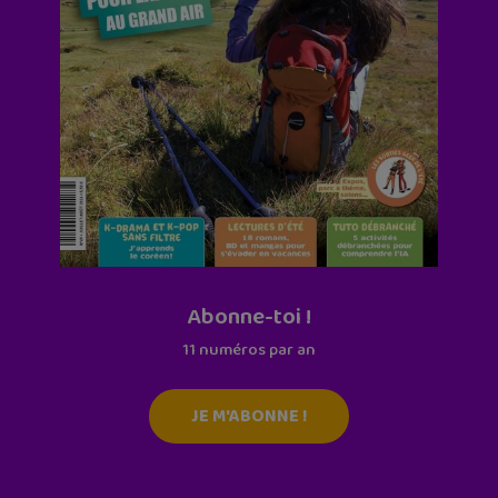
Abonne-toi !
11 numéros par an
JE M'ABONNE !