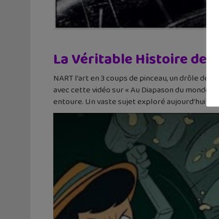
La Véritable Histoire de 
NART l’art en 3 coups de pinceau, un drôle de n
avec cette vidéo sur « Au Diapason du monde »,
entoure. Un vaste sujet exploré aujourd’hui à la