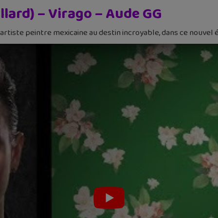
illard) – Virago – Aude GG
artiste peintre mexicaine au destin incroyable, dans ce nouvel 