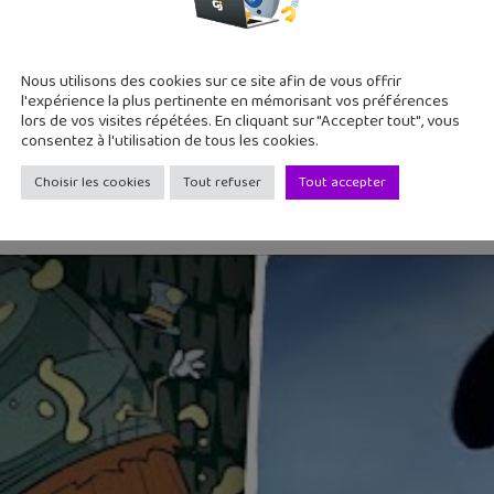
Nous utilisons des cookies sur ce site afin de vous offrir
l'expérience la plus pertinente en mémorisant vos préférences
lors de vos visites répétées. En cliquant sur "Accepter tout", vous
PINOCCHIO ! – Epic Teaching of th
consentez à l'utilisation de tous les cookies.
om pour cette chaîne YouTube qui veut vulgariser l’histoire de
Choisir les cookies
Tout refuser
Tout accepter
 une expo qui se demande quelle relation les artistes contempo
 Fondation Louis Vuitton !