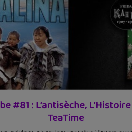
 #81 : L’antisèche, L’Histoire
TeaTime
nos youtubeurs vulgarisateurs avec un face à face avec un sangli