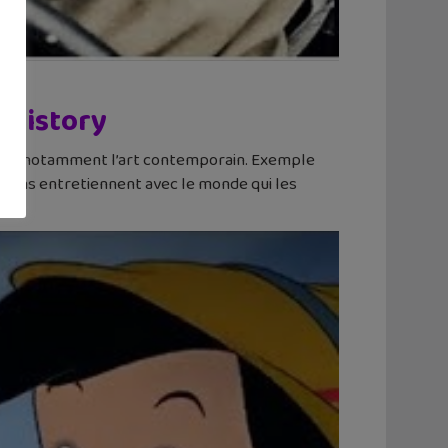
e History
 l’art, notamment l’art contemporain. Exemple
rains entretiennent avec le monde qui les