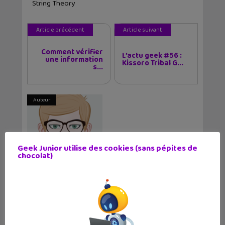
String Theory
Article précédent
Article suivant
Comment vérifier
L’actu geek #56 :
une information
Kissoro Tribal G...
s...
Auteur
Geek Junior utilise des cookies (sans pépites de
chocolat)
Christophe Coquis
✕
Journaliste web et père de deux grands ados,
j'aime tester de nouvelles applications et
regarder des séries télé tard le soir.