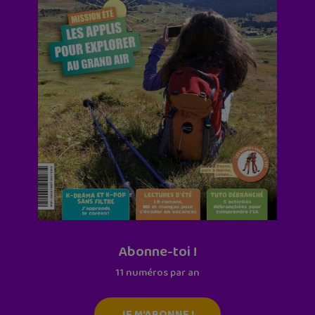
Abonne-toi !
11 numéros par an
JE M'ABONNE !