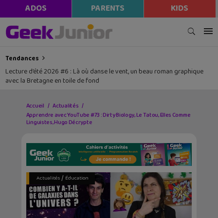
modal-check
ADOS
PARENTS
KIDS
Tendances
Lecture d’été 2026 #6 : Là où danse le vent, un beau roman graphique
avec la Bretagne en toile de fond
Accueil
Actualités
Apprendre avec YouTube #73 : Dirty Biology, Le Tatou, Elles Comme
Linguistes, Hugo Décrypte
/
Actualités
Éducation