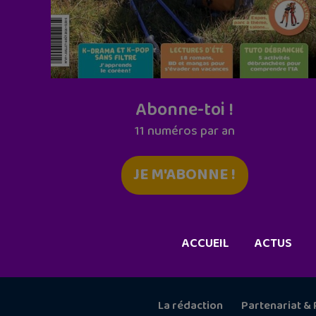
Abonne-toi !
11 numéros par an
JE M'ABONNE !
ACCUEIL
ACTUS
La rédaction
Partenariat & 