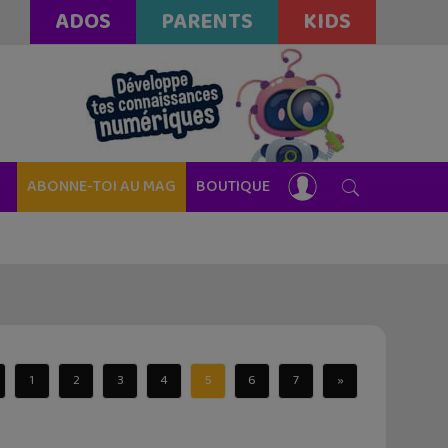
ADOS
PARENTS
KIDS
ABONNE-TOI AU MAG
BOUTIQUE
1
2
3
4
5
6
7
»