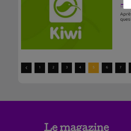
3 
Après
ques
1
2
3
4
5
6
7
Le magazine