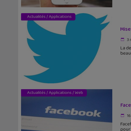
Actualités
/
Applications
Mise
3 
La de
beauc
Actualités
/
Applications
/
Web
Face
16
Faceb
pour 