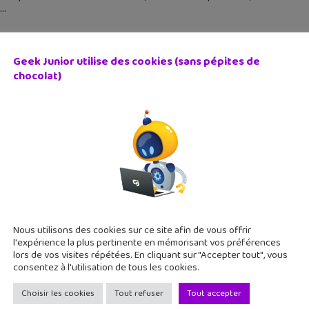
Geek Junior utilise des cookies (sans pépites de
chocolat)
chat c’est quoi et comment l’expliquer à tes parents ?
 octobre 2015
 quoi Snapchat ? Si tes parents, ou tout autre personne, te pose
er un temps fou. Car franchement, l'application reste bien so
Nous utilisons des cookies sur ce site afin de vous offrir
l'expérience la plus pertinente en mémorisant vos préférences
lors de vos visites répétées. En cliquant sur "Accepter tout", vous
consentez à l'utilisation de tous les cookies.
Choisir les cookies
Tout refuser
Tout accepter
 – Q&A : le réseau social de questions-réponses des ado