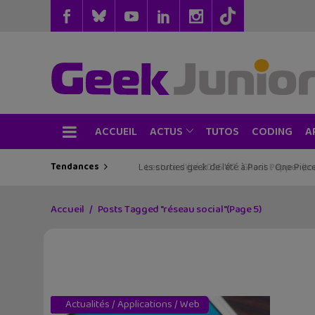
ACCUEIL
TUTOS
CODING
ACTUS
A
Tendances
Les sorties geek de l’été à Paris : One Pie
Accueil
Posts Tagged "réseau social"
(Page 5)
Actualités
/
Applications
/
Web