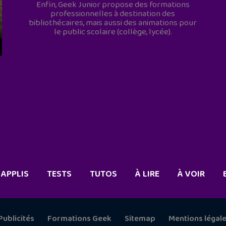
Enfin, Geek Junior propose des formations
professionnelles à destination des
bibliothécaires, mais aussi des animations pour
le public scolaire (collège, lycée).
APPLIS
TESTS
TUTOS
À LIRE
À VOIR
Publicités
Formations Geek
Sitemap
Mentions légal