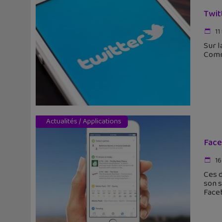
Twit
11
Sur l
Comme
Actualités
/
Applications
Face
16
Ces d
son s
Face