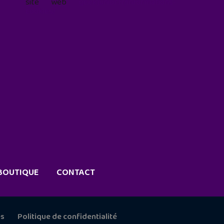
site web
geekjunior.fr/informations-
cookies/
BOUTIQUE
CONTACT
es
Politique de confidentialité