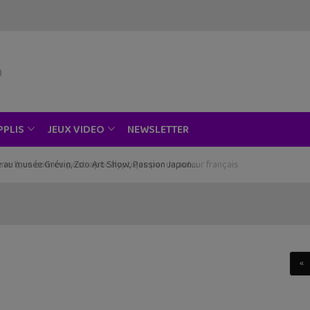
NEWSLETTER
PPLIS
JEUX VIDEO
ce au musée Grévin, Zoo Art Show, Passion Japon…
«