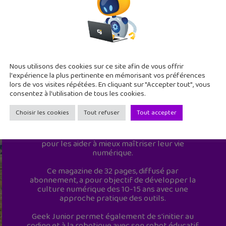
Nous utilisons des cookies sur ce site afin de vous offrir
l'expérience la plus pertinente en mémorisant vos préférences
lors de vos visites répétées. En cliquant sur "Accepter tout", vous
consentez à l'utilisation de tous les cookies.
Geek Junior est le premier site de culture
numérique à destination des adolescents.
Choisir les cookies
Tout refuser
Tout accepter
Geek Junior, c’est aussi le premier magazine
mensuel qui s’adresse directement aux ados
pour les aider à mieux maîtriser leur vie
numérique.
Ce magazine de 32 pages, diffusé par
abonnement, a pour objectif de développer la
culture numérique des 10-15 ans avec une
approche pratique des outils.
Geek Junior permet également de s'initier au
coding et à la robotique avec son robot éducatif