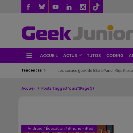
ACCUEIL
TUTOS
CODING
ACTUS
A
Tendances
Les sorties geek de l’été à Paris : One Pie
Accueil
Posts Tagged "quiz"
(Page 9)
Android
/
Éducation
/
iPhone - iPad