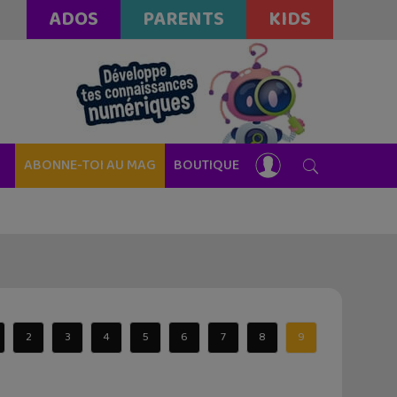
ADOS
PARENTS
KIDS
ABONNE-TOI AU MAG
BOUTIQUE
2
3
4
5
6
7
8
9