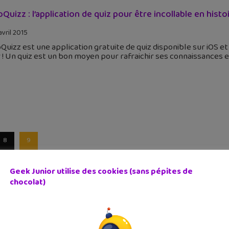
oQuizz : l’application de quiz pour être incollable en histo
avril 2015
Quizz est une application gratuite de quiz disponible sur iOS et 
 ! Un quiz est un bon moyen pour rafraichir ses connaissances e
8
9
Geek Junior utilise des cookies (sans pépites de
chocolat)