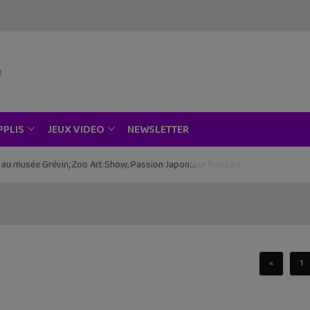
NEWSLETTER
PPLIS
JEUX VIDEO
ce au musée Grévin, Zoo Art Show, Passion Japon…
«
1