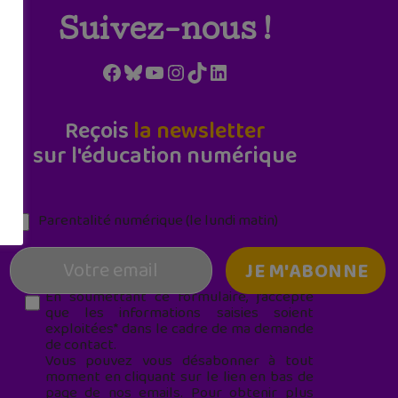
Suivez-nous !
Facebook
Bluesky
YouTube
Instagram
TikTok
LinkedIn
Reçois
la newsletter
sur l'éducation numérique
Parentalité numérique (le lundi matin)
En soumettant ce formulaire, j’accepte
que les informations saisies soient
exploitées* dans le cadre de ma demande
de contact.
Vous pouvez vous désabonner à tout
moment en cliquant sur le lien en bas de
page de nos emails. Pour obtenir plus