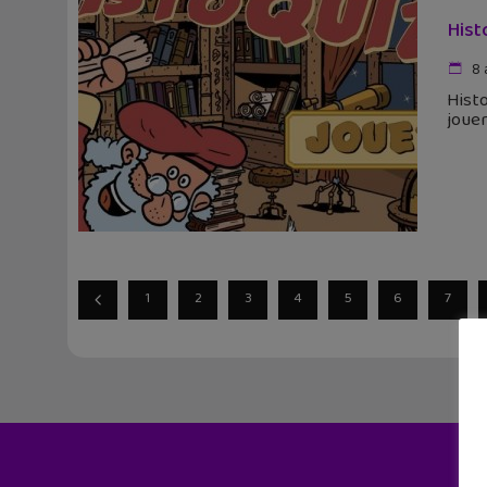
Hist
8 
Histo
jouer
1
2
3
4
5
6
7