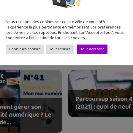
 deux grands ados, j'aime tester de nouvelles applications et re
Nous utilisons des cookies sur ce site afin de vous offrir
l'expérience la plus pertinente en mémorisant vos préférences
lors de vos visites répétées. En cliquant sur "Accepter tout", vous
consentez à l'utilisation de tous les cookies.
Choisir les cookies
Tout refuser
Tout accepter
Parcoursup saison 4
(2021) : quoi de neuf
ent gérer son
tité numérique ? Le
de...