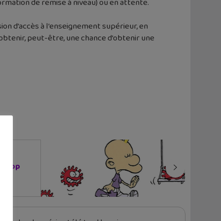
 formation de remise à niveau) ou en attente.
ission d’accès à l’enseignement supérieur, en
obtenir, peut-être, une chance d’obtenir une
n stop