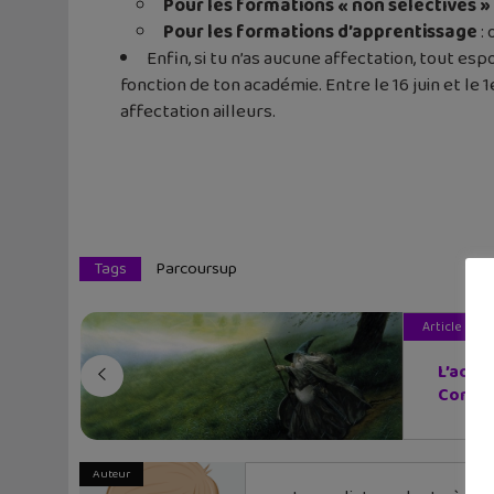
Pour les formations « non sélectives »
Pour les formations d’apprentissage
: 
Enfin, si tu n’as aucune affectation, tout esp
fonction de ton académie. Entre le 16 juin et l
affectation ailleurs.
Tags
Parcoursup
Article pré
L’actu
Corona
Auteur