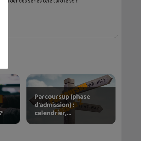
garder des séries télé tard le soir.
Parcoursup (phase
d’admission) :
 ?
calendrier,...