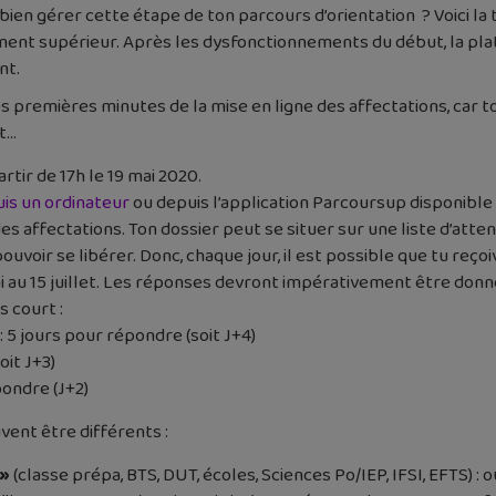
 bien gérer cette étape de ton parcours d’orientation ? Voici 
ment supérieur. Après les dysfonctionnements du début, la pla
nt.
es premières minutes de la mise en ligne des affectations, car t
t…
tir de 17h le 19 mai 2020.
is un ordinateur
ou depuis l’application Parcoursup disponible
es affectations. Ton dossier peut se situer sur une liste d’atten
ouvoir se libérer. Donc, chaque jour, il est possible que tu reço
au 15 juillet. Les réponses devront impérativement être données,
s court :
: 5 jours pour répondre (soit J+4)
oit J+3)
pondre (J+2)
vent être différents :
 »
(classe prépa, BTS, DUT, écoles, Sciences Po/IEP, IFSI, EFTS) : o