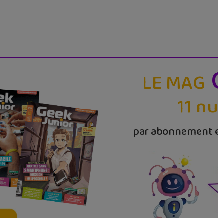
LE MAG
11 n
par abonnement e