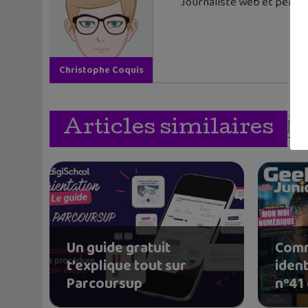
Journaliste web et père de
Christophe Coquis
Articles similaires
Un guide gratuit
Comm
t’explique tout sur
iden
Parcoursup
n°41 