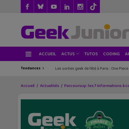
ACCUEIL
TUTOS
CODING
ACTUS
A
Tendances
Les sorties geek de l’été à Paris : One Pie
Accueil
Actualités
Parcoursup : les 7 informations à c