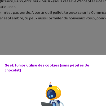
(licence, PASS, etc) : oui, « oui si » (sous réserve d’accepter une
oui ou non
oir n’est pas perdu. A partir du 8 juillet, tu peux saisir la Comm
e 1er septembre, tu peux aussi formuler de nouveaux vœux, pour 
Geek Junior utilise des cookies (sans pépites de
chocolat)
cédent
Article suivant
 geek de la semaine :
Les gestes de préventio
...
Covi...