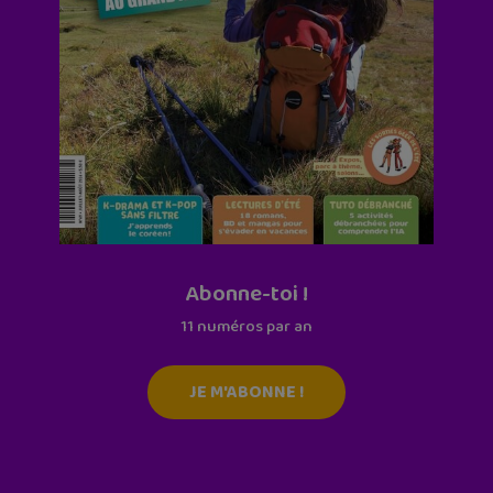
Abonne-toi !
11 numéros par an
JE M'ABONNE !