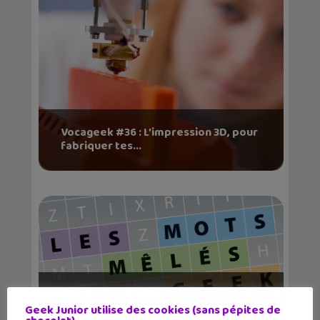
Vocageek #36 : L’impression 3D, pour
fabriquer tes...
Les jeux du geek : à la découverte
d’un fabl...
Geek Junior utilise des cookies (sans pépites de