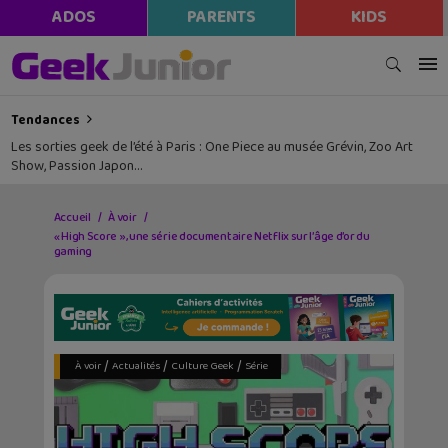
ADOS
PARENTS
KIDS
Tendances
Les sorties geek de l’été à Paris : One Piece au musée Grévin, Zoo Art
Show, Passion Japon…
Accueil
À voir
« High Score », une série documentaire Netflix sur l’âge d’or du
gaming
/
/
/
À voir
Actualités
Culture Geek
Série