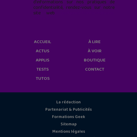
d'informations sur nos pratiques de
confidentialité, rendez-vous sur notre
site web
geekjunior.fr/informations-
cookies/
ACCUEIL
À LIRE
ACTUS
À VOIR
APPLIS
BOUTIQUE
TESTS
CONTACT
TUTOS
La rédaction
Partenariat & Publicités
Formations Geek
Sitemap
Mentions légales