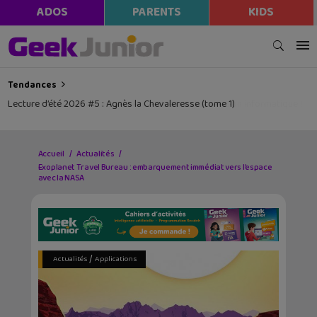
modal-check
ADOS
PARENTS
KIDS
Tendances
Lecture d’été 2026 #5 : Agnès la Chevaleresse (tome 1)
Accueil
Actualités
Exoplanet Travel Bureau : embarquement immédiat vers l’espace
avec la NASA
/
Actualités
Applications