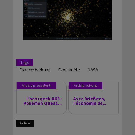
Tags
Espace; Webapp
Exoplanète
NASA
Article précédent
Article suivant
L’actu geek #63 :
Avec Brief.eco,
Pokémon Quest,...
l'économie de...
Auteur