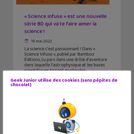
« Science infuse » est une nouvelle
série BD qui va te faire aimer la
science !
19 mai 2022
La science c'est passionnant ! Dans «
Science Infuse », publié par Bamboo
Éditions, tu pars dans une drôle d'aventure
dans laquelle l'astrophysique et les bases
scientifiques te sont expliquées
simplement et avec humour.
Geek Junior utilise des cookies (sans pépites de
chocolat)