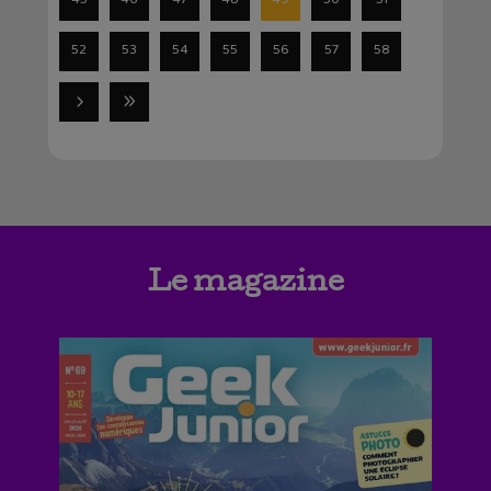
52
53
54
55
56
57
58
Le magazine