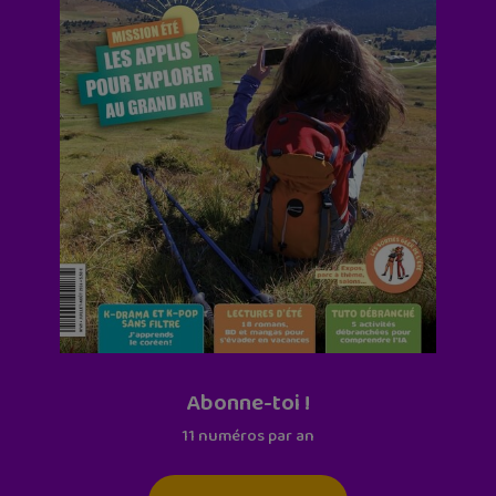
Abonne-toi !
11 numéros par an