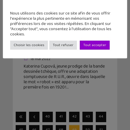
Nous utilisons des cookies sur ce site afin de vous offrir
l'expérience la plus pertinente en mémorisant vos
préférences lors de vos visites répétées. En cliquant sur
"Accepter tout", vous consentez à l'utilisation de tous les
cookies.
Coup de cœur BD : R.U.R. Le
Choisir les cookies
Tout refuser
Tout accepter
soulèvement des robots
18 mai 2022
Katerina Cupová, jeune prodige de la bande
dessinée tchèque, offre une adaptation
somptueuse de R.U.R., œuvre dans laquelle
le mot « robot » est apparu pour la
première fois en 1920 !
40
41
42
43
44
45
46
47
48
49
50
51