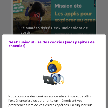
Le numéro d’été Geek Junior vient de
sortir...
Geek Junior utilise des cookies (sans pépites de
chocolat)
Nous utilisons des cookies sur ce site afin de vous offrir
Sortie BD : Les Voyageurs de la Porte
l'expérience la plus pertinente en mémorisant vos
Dorée, une h...
préférences lors de vos visites répétées. En cliquant sur