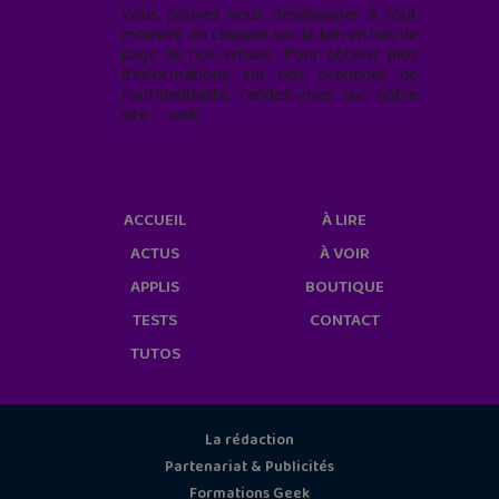
Vous pouvez vous désabonner à tout
moment en cliquant sur le lien en bas de
page de nos emails. Pour obtenir plus
d'informations sur nos pratiques de
confidentialité, rendez-vous sur notre
site web
geekjunior.fr/informations-
cookies/
ACCUEIL
À LIRE
ACTUS
À VOIR
APPLIS
BOUTIQUE
TESTS
CONTACT
TUTOS
La rédaction
Partenariat & Publicités
Formations Geek