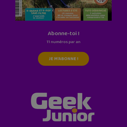
Abonne-toi !
11 numéros par an
JE M'ABONNE !