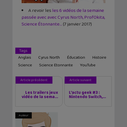
A revoir les
les 6 vidéos de la semaine
passée avec avec Cyrus North, ProfOkita,
Science Étonnante…
(7 janvier 2017)
Tags
Anglais
Cyrus North
Éducation
Histoire
Science
Science Etonnante
YouTube
Article précédent
Article suivant
Les trailers jeux
L’actu geek #3 :
vidéo de la sema...
Nintendo Switch,...
Auteur