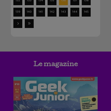
132
133
134
135
136
137
138
139
140
141
142
143
144
145
Le magazine