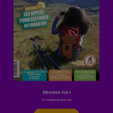
Abonne-toi !
11 numéros par an