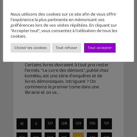
Nous utilisons des cookies sur ce site afin de vous offrir
l'expérience la plus pertinente en mémorisant vos
préférences lors de vos visites répétées. En cliquant sur
"Accepter tout", vous consentez à l'utilisation de tous les
Sortie Manga : « Le livre des
cookies.
démons » (T1-T2), quand certains
livres ne doivent pas être...
Choisir les cookies
Tout refuser
Tout accepter
31 mai 2019
Certains livres devraient à tout prix rester
fermés. "Le Livre des démons", publié chez
komikku, est une série d'enquêtes et de
livres démoniaques. Intriguant ? On
commence le premier tome dans une
librairie et on se
127
128
129
130
131