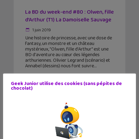
La BD du week-end #80 : Olwen, fille
d’Arthur (T1) La Damoiselle Sauvage
1 juin 2019
Une histoire de princesse, avec une dose de
fantasy, un monstre et un château
mystérieux, "Olwen, fille d'Arthur" est une
BD d'aventure au cœur des légendes
arthuriennes. Olivier Legrand (scénario) et
Annabel (dessins) nous font suivre
Geek Junior utilise des cookies (sans pépites de
chocolat)