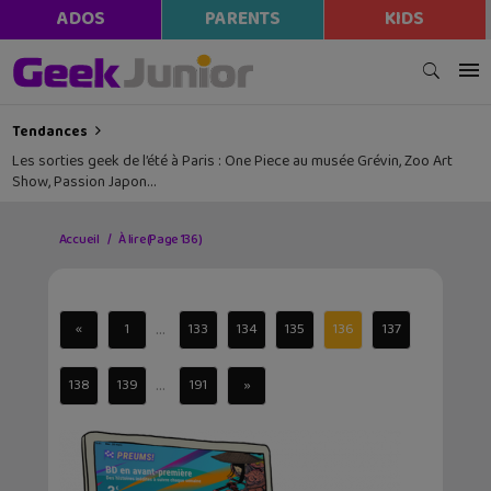
ADOS
PARENTS
KIDS
Tendances
Les sorties geek de l’été à Paris : One Piece au musée Grévin, Zoo Art
Show, Passion Japon…
Accueil
À lire
(Page 136)
...
«
1
133
134
135
136
137
...
138
139
191
»