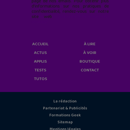
page de nos emails. Pour obtenir plus
d'informations sur nos pratiques de
confidentialité, rendez-vous sur notre
site web
geekjunior.fr/informations-
cookies/
ACCUEIL
À LIRE
ACTUS
À VOIR
APPLIS
BOUTIQUE
TESTS
CONTACT
TUTOS
La rédaction
Partenariat & Publicités
Formations Geek
Sitemap
Mentions légales