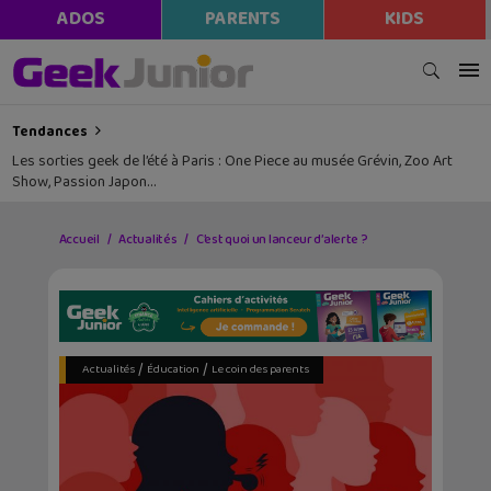
ADOS
PARENTS
KIDS
Tendances
Les sorties geek de l’été à Paris : One Piece au musée Grévin, Zoo Art
Show, Passion Japon…
Accueil
Actualités
C’est quoi un lanceur d’alerte ?
/
/
Actualités
Éducation
Le coin des parents