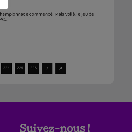
 championnat a commencé. Mais voilà, le jeu de
 PC
224
225
226
Suivez-nous !