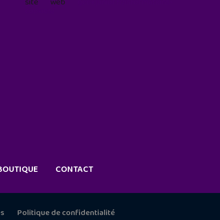
site web
geekjunior.fr/informations-
cookies/
BOUTIQUE
CONTACT
es
Politique de confidentialité