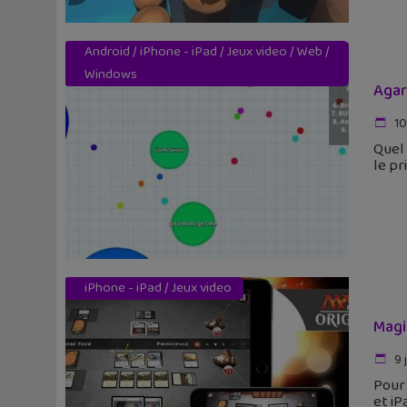
Android
/
iPhone - iPad
/
Jeux video
/
Web
/
Windows
Agar
10 
Quel 
le pr
iPhone - iPad
/
Jeux video
Magi
9 j
Pour 
et iP