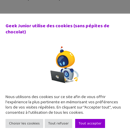
Geek Junior utilise des cookies (sans pépites de
chocolat)
ine Griezmann sera la star française de FIFA 16
uillet 2015
ne Griezmann rejoint Lionel Messi sur la jaquette française de F
ético de Madrid a cet honneur. Acheter FIFA 16 pour PS4, Xbox 
Nous utilisons des cookies sur ce site afin de vous offrir
l'expérience la plus pertinente en mémorisant vos préférences
lors de vos visites répétées. En cliquant sur "Accepter tout", vous
consentez à l'utilisation de tous les cookies.
Choisir les cookies
Tout refuser
Tout accepter
ule 1 : le jeu F1 2015 arrive sur Xbox One, PS4 et PC le 10 