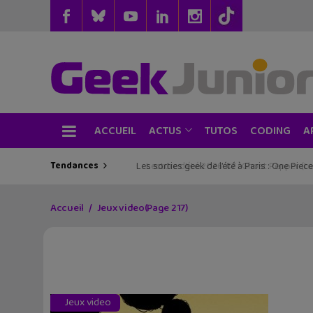
ACCUEIL
TUTOS
CODING
ACTUS
A
Tendances
Les sorties geek de l’été à Paris : One Pie
Accueil
Jeux video
(Page 217)
Jeux video