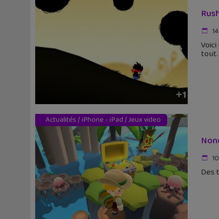
Rush
14 
Voici
tout.
Actualités
/
iPhone - iPad
/
Jeux video
Nono
10 
Des t