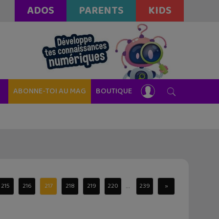
ADOS
PARENTS
KIDS
ABONNE-TOI AU MAG
BOUTIQUE
...
215
216
217
218
219
220
239
»