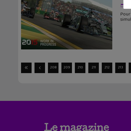
8 j
Pour 
simul
208
209
210
211
212
213
Le magazine