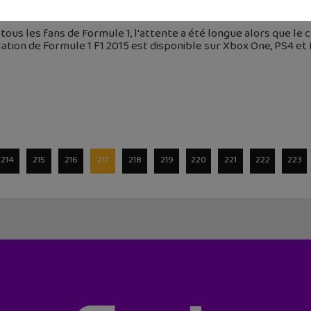
uillet 2015
tous les fans de Formule 1, l'attente a été longue alors que le
ation de Formule 1 F1 2015 est disponible sur Xbox One, PS4 et
214
215
216
217
218
219
220
221
222
223