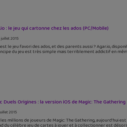
.io : le jeu qui cartonne chez les ados (PC/Mobile)
juillet 2015
est le jeu favori des ados, et des parents aussi ? Agar.io, disp
incipe du jeu est très simple mais terriblement addictif en mê
c Duels Origines : la version iOS de Magic: The Gathering
uillet 2015
les millions de joueurs de Magic: The Gathering, aujourd'hui es
ad du célèbre jeu de cartes à jouer et à collectionner est désor