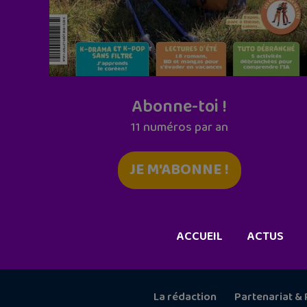
Abonne-toi !
11 numéros par an
JE M'ABONNE !
ACCUEIL
ACTUS
La rédaction
Partenariat & 