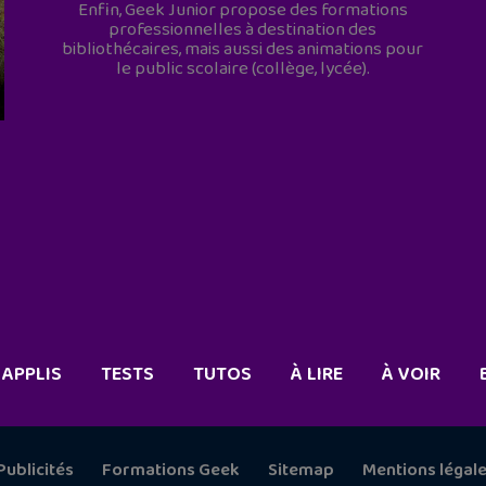
Enfin, Geek Junior propose des formations
professionnelles à destination des
bibliothécaires, mais aussi des animations pour
le public scolaire (collège, lycée).
APPLIS
TESTS
TUTOS
À LIRE
À VOIR
Publicités
Formations Geek
Sitemap
Mentions légal