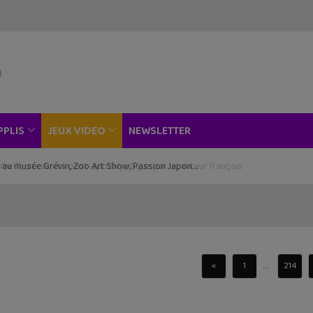
NEWSLETTER
PPLIS
JEUX VIDEO
ce au musée Grévin, Zoo Art Show, Passion Japon…
...
«
1
214