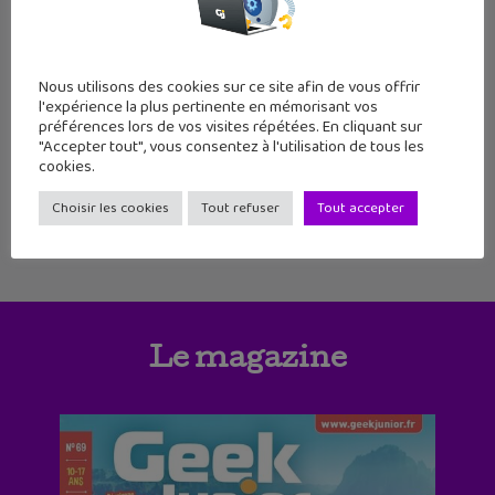
sélection hebdomadaire de 5 albums. Au
menu, un témoignage poignant, des
montres, et la rencontre entre Wonder
Womanet Harley Quinn.
Nous utilisons des cookies sur ce site afin de vous offrir
l'expérience la plus pertinente en mémorisant vos
préférences lors de vos visites répétées. En cliquant sur
"Accepter tout", vous consentez à l'utilisation de tous les
cookies.
1
2
3
4
5
Choisir les cookies
Tout refuser
Tout accepter
Le magazine