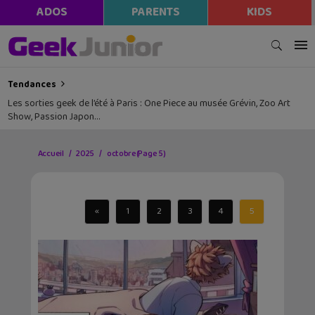
ADOS
PARENTS
KIDS
Tendances
Les sorties geek de l’été à Paris : One Piece au musée Grévin, Zoo Art
Show, Passion Japon…
Accueil
2025
octobre
(Page 5)
«
1
2
3
4
5