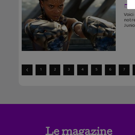
7 
Voici
notre
Junio
1
2
3
4
5
6
7
Le magazine