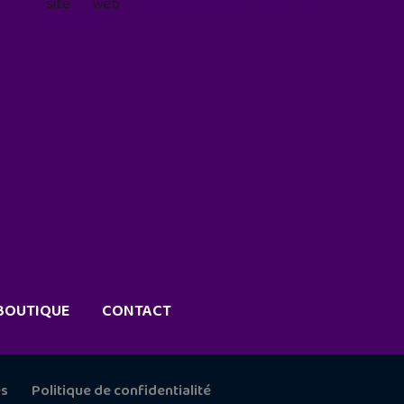
site web
geekjunior.fr/informations-
cookies/
BOUTIQUE
CONTACT
es
Politique de confidentialité