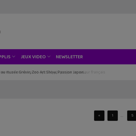
NEWSLETTER
PPLIS
JEUX VIDEO
ce au musée Grévin, Zoo Art Show, Passion Japon…
...
«
1
5