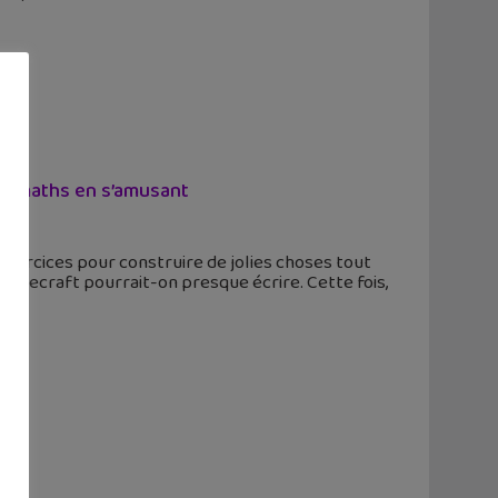
des maths en s’amusant
'exercices pour construire de jolies choses tout
inecraft pourrait-on presque écrire. Cette fois,