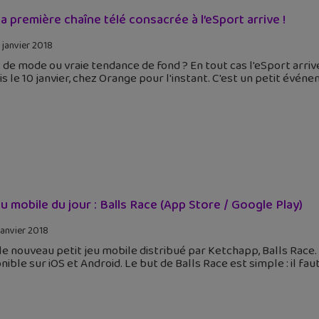
 la première chaîne télé consacrée à l’eSport arrive !
 janvier 2018
 de mode ou vraie tendance de fond ? En tout cas l'eSport arriv
s le 10 janvier, chez Orange pour l'instant. C'est un petit évén
eu mobile du jour : Balls Race (App Store / Google Play)
janvier 2018
 le nouveau petit jeu mobile distribué par Ketchapp, Balls Race.
nible sur iOS et Android. Le but de Balls Race est simple : il f