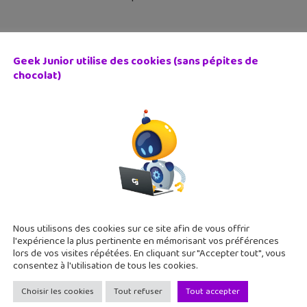
Geek Junior utilise des cookies (sans pépites de
chocolat)
3 je construis avec Minecraft, un cahier malin pour faire 
janvier 2018
ditions Larousse s'intéresse aussi à Minecraft avec un cahier d
visant des notions mathématiques. Tous les chemins mènent à M
s utiliser
Nous utilisons des cookies sur ce site afin de vous offrir
l'expérience la plus pertinente en mémorisant vos préférences
lors de vos visites répétées. En cliquant sur "Accepter tout", vous
consentez à l'utilisation de tous les cookies.
Choisir les cookies
Tout refuser
Tout accepter
tu geek #43 : Netflix, Circuit Scramble, la domotique…