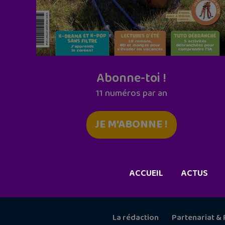
Abonne-toi !
11 numéros par an
JE M'ABONNE !
ACCUEIL
ACTUS
La rédaction
Partenariat & 