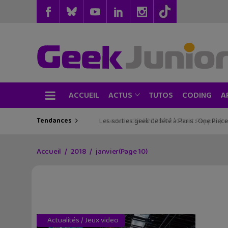
ACCUEIL
TUTOS
CODING
ACTUS
A
Tendances
Les sorties geek de l’été à Paris : One Pie
Accueil
2018
janvier
(Page 10)
Actualités
/
Jeux video