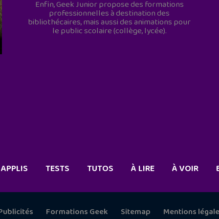
Enfin, Geek Junior propose des formations
professionnelles à destination des
bibliothécaires, mais aussi des animations pour
le public scolaire (collège, lycée).
APPLIS
TESTS
TUTOS
À LIRE
À VOIR
Publicités
Formations Geek
Sitemap
Mentions légal