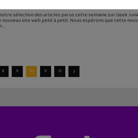
janvier 2018
 notre sélection des articles parus cette semaine sur Geek Ju
 nouveau site web petit à petit. Nous espérons que cette nouve
r
8
9
10
11
12