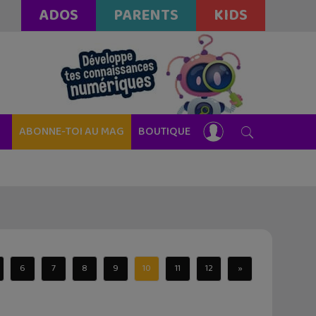
ADOS
PARENTS
KIDS
ABONNE-TOI AU MAG
BOUTIQUE
6
7
8
9
10
11
12
»