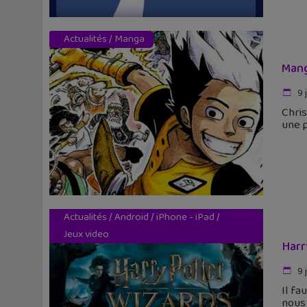
Actualités
/
Manga
Mang
9 
Chris
une p
Actualités
/
Android
/
iPhone - iPad
/
Jeux video
Harr
9 
Il fa
nous 