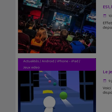
ES1,
10
Effet
depui
Actualités
/
Android
/
iPhone - iPad
/
Jeux video
Le j
9 
Voici
dispo