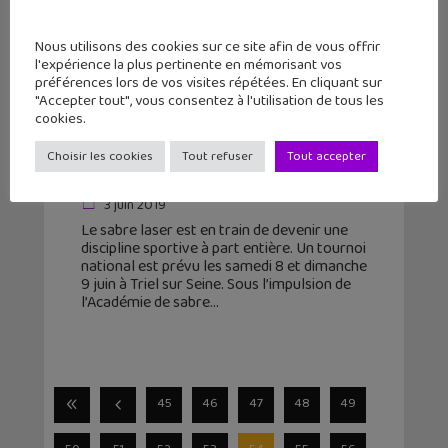
Nous utilisons des cookies sur ce site afin de vous offrir
l'expérience la plus pertinente en mémorisant vos
préférences lors de vos visites répétées. En cliquant sur
"Accepter tout", vous consentez à l'utilisation de tous les
cookies.
Le Sabre Laser a son tournoi
Choisir les cookies
Tout refuser
Tout accepter
national les 8 et 9 juin
3 juin 2019
Le sabre laser est en train de devenir une
discipline sportive à part entière. Un tournoi
national est prévu les samedi 8 et dimanche
9 juin à Triel sur Seine. Sous l’impulsion de
l’Académie de sabre
45
46
47
48
49