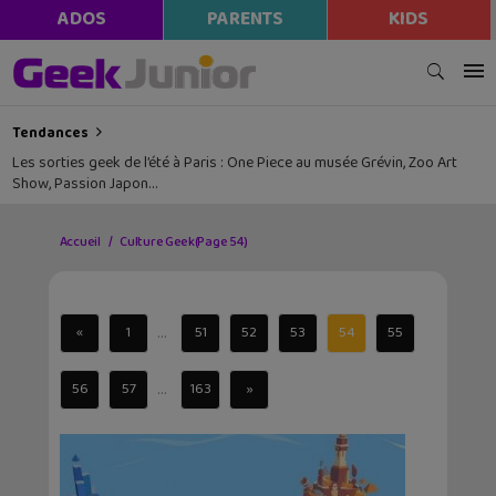
ADOS
PARENTS
KIDS
Tendances
Les sorties geek de l’été à Paris : One Piece au musée Grévin, Zoo Art
Show, Passion Japon…
Accueil
Culture Geek
(Page 54)
...
«
1
51
52
53
54
55
...
56
57
163
»