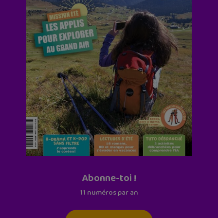
Abonne-toi !
11 numéros par an