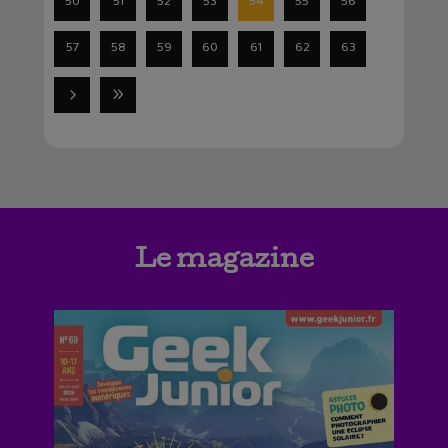
50
51
52
53
54
55
56
57
58
59
60
61
62
63
Le magazine