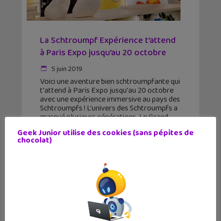
La Schtroumpf Expérience t’attend
à Paris Expo jusqu’au 20 octobre
5 juin 2019
Voici une aventure bien schtroumpfante qui
t'attend à Paris Expo jusqu'au 20 octobre
avec une expérience immersive au pays des
Schtroumpfs ! L'univers des Schtroumpfs a
marqué plusieurs générations. Le Grand
Schtroumpf et Gargamel te donnent
Geek Junior utilise des cookies (sans pépites de
chocolat)