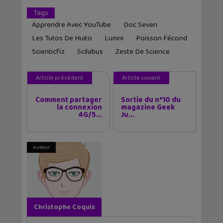
Tags
Apprendre Avec YouTube
Doc Seven
Les Tutos De Huito
Lumni
Poisson Fécond
Scienticfiz
Scilabus
Zeste De Science
Article précédent
Article suivant
Comment partager
Sortie du n°10 du
la connexion
magazine Geek
4G/5...
Ju...
Auteur
Christophe Coquis