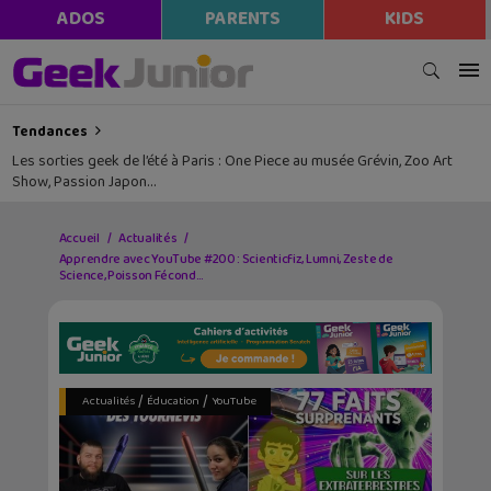
ADOS
PARENTS
KIDS
Tendances
Les sorties geek de l’été à Paris : One Piece au musée Grévin, Zoo Art
Show, Passion Japon…
Accueil
Actualités
Apprendre avec YouTube #200 : Scienticfiz, Lumni, Zeste de
Science, Poisson Fécond…
/
/
Actualités
Éducation
YouTube