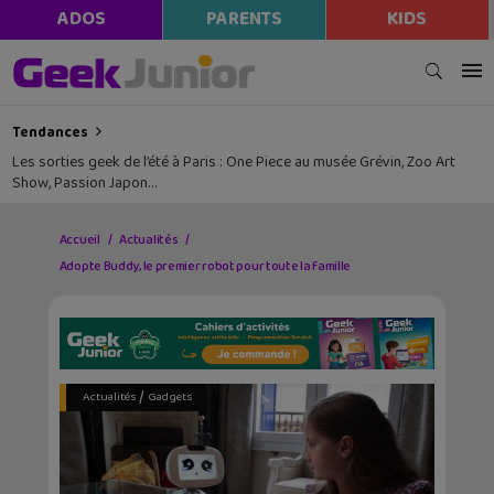
ADOS
PARENTS
KIDS
Tendances
Les sorties geek de l’été à Paris : One Piece au musée Grévin, Zoo Art
Show, Passion Japon…
Accueil
Actualités
Adopte Buddy, le premier robot pour toute la famille
/
Actualités
Gadgets