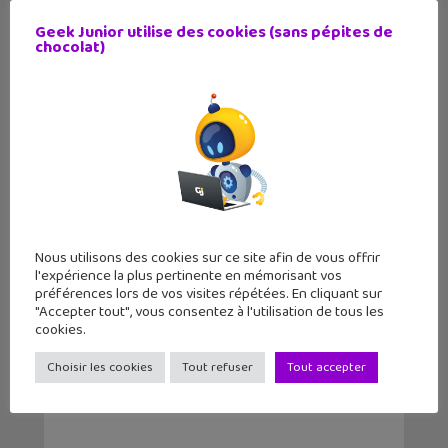
Coup de cœur BD : R.U.R. Le
Geek Junior utilise des cookies (sans pépites de
soulèvement des robots...
chocolat)
Nous utilisons des cookies sur ce site afin de vous offrir
l'expérience la plus pertinente en mémorisant vos
préférences lors de vos visites répétées. En cliquant sur
"Accepter tout", vous consentez à l'utilisation de tous les
46 activités avec le robot mBot2, le
cookies.
cahier d&rsqu...
Choisir les cookies
Tout refuser
Tout accepter