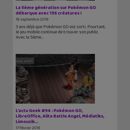
La 5ème génération sur Pokémon GO
débarque avec 156 créatures !
18 septembre 2019
3 ans déjà que Pokémon GO est sorti. Pourtant,
le jeu mobile continue de trouver son public.
Avec la 5ème
L’actu Geek #94 : Pokémon GO,
LibreOffice, Alita Battle Angel, Médiatiks,
Limouzik…
17 février 2019