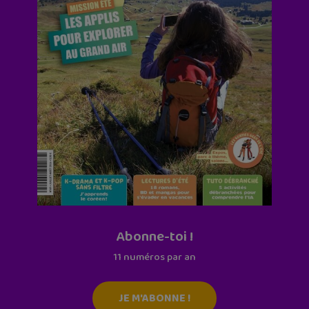
Abonne-toi !
11 numéros par an
JE M'ABONNE !