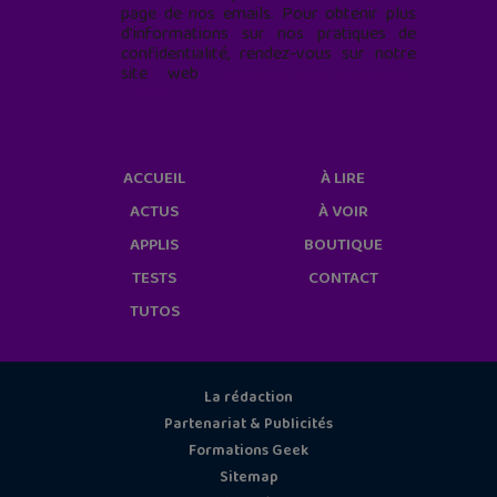
page de nos emails. Pour obtenir plus
d'informations sur nos pratiques de
confidentialité, rendez-vous sur notre
site web
geekjunior.fr/informations-
cookies/
ACCUEIL
À LIRE
ACTUS
À VOIR
APPLIS
BOUTIQUE
TESTS
CONTACT
TUTOS
La rédaction
Partenariat & Publicités
Formations Geek
Sitemap