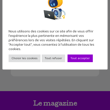
18
19
20
21
22
Nous utilisons des cookies sur ce site afin de vous offrir
l'expérience la plus pertinente en mémorisant vos
préférences lors de vos visites répétées. En cliquant sur
23
24
25
26
27
28
29
"Accepter tout", vous consentez à l'utilisation de tous les
cookies.
30
31
32
33
34
35
36
Choisir les cookies
Tout refuser
Tout accepter
Le magazine