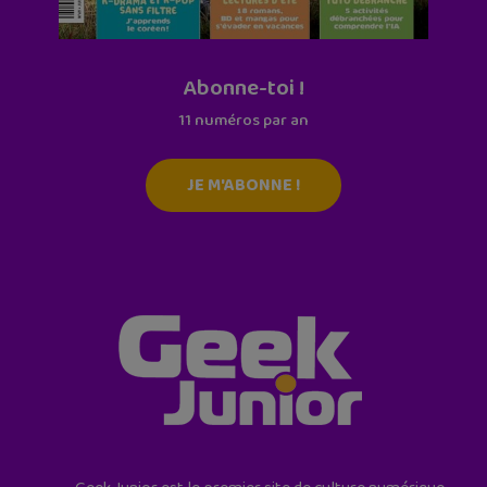
Abonne-toi !
11 numéros par an
JE M'ABONNE !