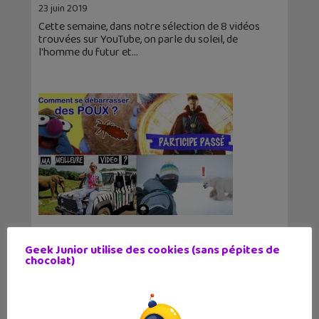
23 juin 2019
Cette semaine, dans notre sélection de 8 vidéos
trouvées sur YouTube, on parle du soleil, de
l'homme du futur et
Apprendre avec YouTube #133 : Dirty
Biology, Toopet, Mickaël Launay, Norbert
Geek Junior utilise des cookies (sans pépites de
explique nous…
chocolat)
16 juin 2019
Apprendre avec YouTube présente 8 nouvelles
vidéos. On parle de réchauffement climatique,
de la Tour Eiffel, des ondes et des