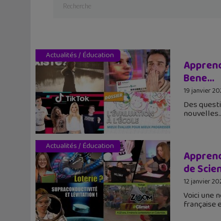
Actualités
/
Éducation
Apprend
Bene…
19 janvier 2
Des questio
nouvelles
Actualités
/
Éducation
Apprend
de Scie
12 janvier 2
Voici une 
française 