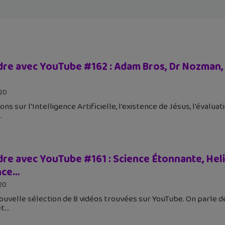
re avec YouTube #162 : Adam Bros, Dr Nozman, L’
020
ns sur l'Intelligence Artificielle, l'existence de Jésus, l'évaluati
re avec YouTube #161 : Science Étonnante, Helio
nce…
020
nouvelle sélection de 8 vidéos trouvées sur YouTube. On parle de
et