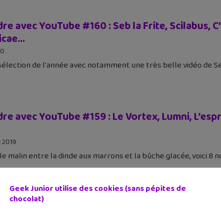
e avec YouTube #160 : Seb la Frite, Scilabus, C’
ticae…
20
élection de l'année avec notamment une très belle vidéo de Se
e avec YouTube #159 : Le Vortex, Lumni, L’espri
 2019
 le malin entre la dinde aux marrons et la bûche glacée, voici 8
Geek Junior utilise des cookies (sans pépites de
chocolat)
re avec YouTube #158 : Biosfear, Marie Wild, Les
…