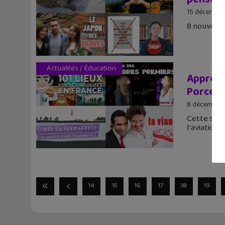
15 décembre
8 nouvelles
Actualités
/
Éducation
Apprendr
Porcel…
8 décembre 
Cette sema
l'aviation.
14
15
16
17
18
19