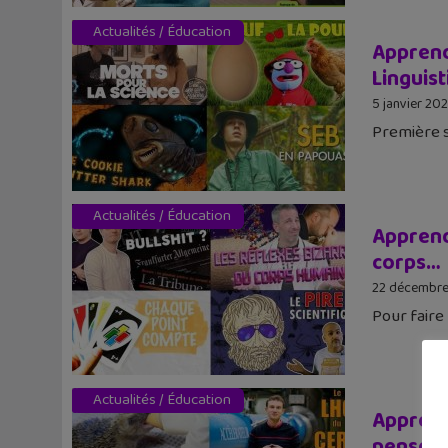
Actualités
/
Éducation
Apprendr
Linguis
5 janvier 20
Première s
Actualités
/
Éducation
Apprendr
corps…
22 décembre
Pour faire
Actualités
/
Éducation
Apprend
penser