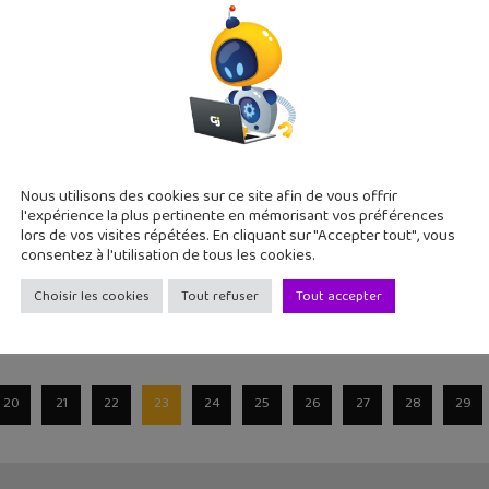
 2019
 vidéos dans lesquelles on va parler du toucher, de l'évolution,
e avec YouTube #157 : Doc Seven, Scilabus, Scie
Nous utilisons des cookies sur ce site afin de vous offrir
l'expérience la plus pertinente en mémorisant vos préférences
2019
lors de vos visites répétées. En cliquant sur "Accepter tout", vous
consentez à l'utilisation de tous les cookies.
ine, on va découvrir des vidéos sur le développement durable
Choisir les cookies
Tout refuser
Tout accepter
20
21
22
23
24
25
26
27
28
29