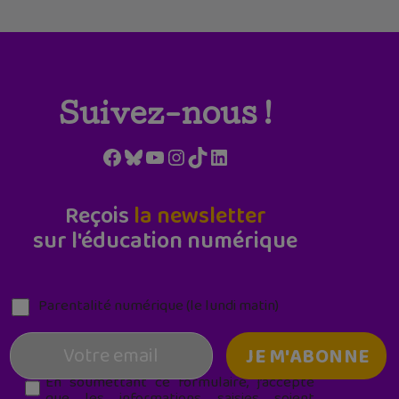
Suivez-nous !
Facebook
Bluesky
YouTube
Instagram
TikTok
LinkedIn
Reçois
la newsletter
sur l'éducation numérique
Parentalité numérique (le lundi matin)
En soumettant ce formulaire, j’accepte
que les informations saisies soient