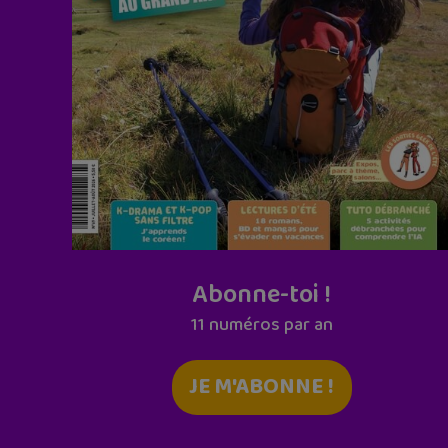
Abonne-toi !
11 numéros par an
JE M'ABONNE !