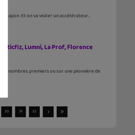
 du Japon. Et on va visiter un accélérateur
nticfiz, Lumni, La Prof, Florence
, les nombres premiers ou sur une pionnière de
30
31
32