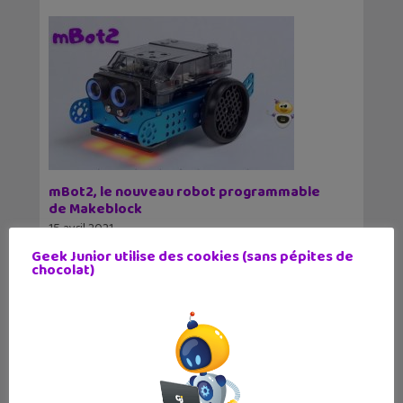
mBot2, le nouveau robot programmable
de Makeblock
15 avril 2021
Voici le mBot2, la nouvelle version du mBot, le
Geek Junior utilise des cookies (sans pépites de
robot programmable le plus populaire dans les
chocolat)
collèges. Le mBot est apparu
99
100
101
102
103