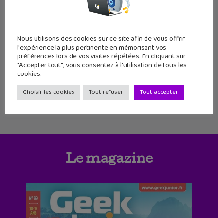
98
99
100
101
102
103
104
105
106
107
108
109
Nous utilisons des cookies sur ce site afin de vous offrir
l'expérience la plus pertinente en mémorisant vos
110
111
112
113
114
115
116
préférences lors de vos visites répétées. En cliquant sur
"Accepter tout", vous consentez à l'utilisation de tous les
cookies.
Choisir les cookies
Tout refuser
Tout accepter
Le magazine