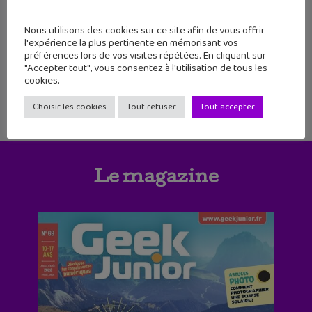
105
106
107
108
109
110
111
Nous utilisons des cookies sur ce site afin de vous offrir
l'expérience la plus pertinente en mémorisant vos
préférences lors de vos visites répétées. En cliquant sur
"Accepter tout", vous consentez à l'utilisation de tous les
cookies.
Choisir les cookies
Tout refuser
Tout accepter
Le magazine