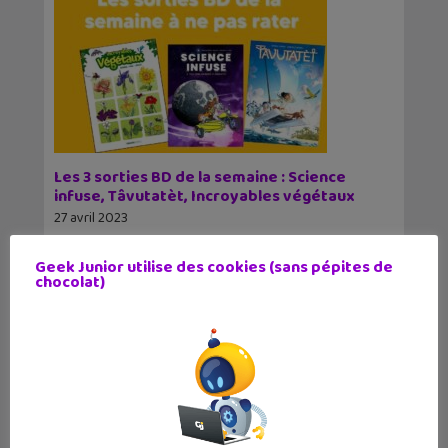
Les 3 sorties BD de la semaine : Science
infuse, Tâvutatèt, Incroyables végétaux
27 avril 2023
Science infuse, Tâvutatèt, Incroyables végétaux
sont les trois bandes dessinées de la semaine
Geek Junior utilise des cookies (sans pépites de
que Geek Junior te fait découvrir.
chocolat)
93
94
95
96
97
98
99
100
101
102
103
104