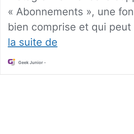
« Abonnements », une fonc
bien comprise et qui peut
Nouveautés
la suite de
Instagram
:
fin
Geek Junior -
des
abonnements
et
arrivée
du
mode
sombre