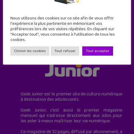
JE M'ABONNE !
Nous utilisons des cookies sur ce site afin de vous offrir
l'expérience la plus pertinente en mémorisant vos
préférences lors de vos visites répétées. En cliquant sur
"Accepter tout", vous consentez à l'utilisation de tous les
cookies.
Choisir les cookies
Tout refuser
Tout accepter
Geek Junior est le premier site de culture numérique
à destination des adolescents.
Geek Junior, c’est aussi le premier magazine
mensuel qui s’adresse directement aux ados pour
les aider à mieux maîtriser leur vie numérique.
Ce magazine de 32 pages, diffusé par abonnement, a