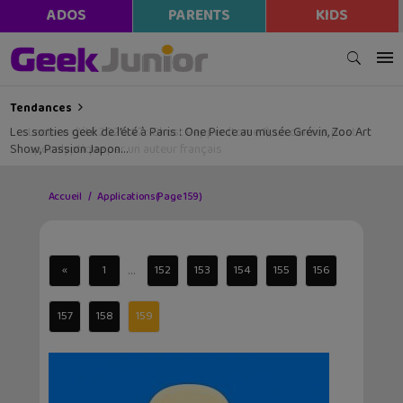
ADOS
PARENTS
KIDS
Tendances
Les sorties geek de l’été à Paris : One Piece au musée Grévin, Zoo Art
Show, Passion Japon…
Accueil
Applications
(Page 159)
...
«
1
152
153
154
155
156
157
158
159