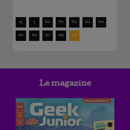
150
151
152
153
154
155
156
157
158
159
Le magazine