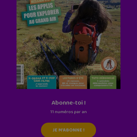
Abonne-toi !
11 numéros par an
JE M'ABONNE !