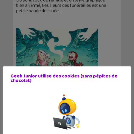
Du punk rock, de l'amitié et un style graphique
bien affirmé, Les fleurs des funérailles est une
petite bande dessinée
Geek Junior utilise des cookies (sans pépites de
chocolat)
Lecture d’été 2026 #2 : Suzie et Morue –
Des vacances archidémoniaques ! (tome
1)
30 juin 2026
Un univers drôle et plein de surprises mêlant
magie, monstres et terribles démons